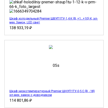
Шкаф холодильный Premier ШВУП1ТУ-1,4 К (В, +1…+10) К, эл-
мех. 3амок, LED свет
138 933,19
₽
Шкаф низкотемпературный Premier ШНУП1ТУ-0,5 С (В, -18)
эл-мех. замок с доводчиком
114 801,86
₽