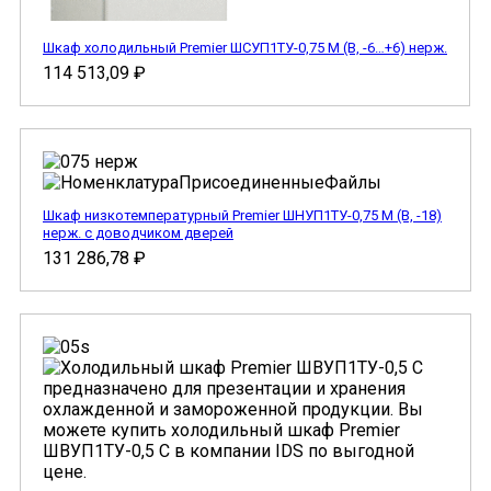
Шкаф холодильный Premier ШСУП1ТУ-0,75 М (В, -6…+6) нерж.
114 513,09
₽
Шкаф низкотемпературный Premier ШНУП1ТУ-0,75 М (В, -18)
нерж. с доводчиком дверей
131 286,78
₽