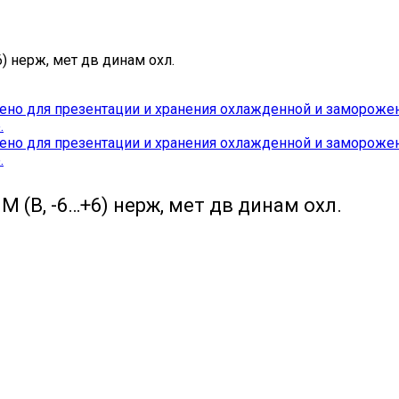
) нерж, мет дв динам охл.
 (В, -6…+6) нерж, мет дв динам охл.