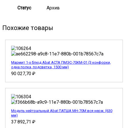
Статус
Архив
Похожие товары
Мармит 1-х блюд Abat АСТА ПМЭС-70КМ-01 (3 конфорки,
одна полка, подсветка, 1500 мм)
90 027,70
₽
Модуль нейтральный Abat ПАТША МН-70М вся нерж. (630
мм)
37 892,71
₽