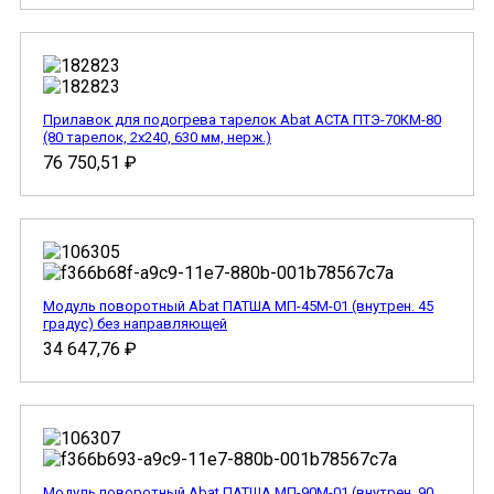
Прилавок для подогрева тарелок Abat АСТА ПТЭ-70КМ-80
(80 тарелок, 2х240, 630 мм, нерж.)
76 750,51
₽
Модуль поворотный Abat ПАТША МП-45М-01 (внутрен. 45
градус) без направляющей
34 647,76
₽
Модуль поворотный Abat ПАТША МП-90М-01 (внутрен. 90