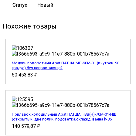
Статус
Новый
Похожие товары
Модуль поворотный Abat ПАТША МП-90М-01 (внутрен. 90
градус) без направляющей
50 453,83
₽
Прилавок холодильный Abat ПАТША ПВВ(Н)-70М-01-НШ
(открытый, две полки, подсветка,охлажд. ванна h-85
140 579,87
₽