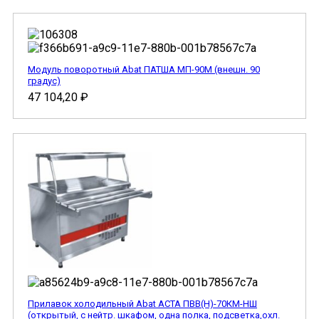
Модуль поворотный Abat ПАТША МП-90М (внешн. 90
градус)
47 104,20
₽
Прилавок холодильный Abat АСТА ПВВ(Н)-70КМ-НШ
(открытый, с нейтр. шкафом, одна полка, подсветка,охл.