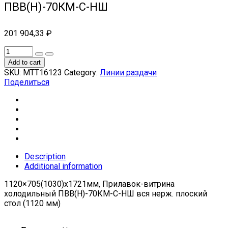
ПВВ(Н)-70КМ-С-НШ
201 904,33
₽
Add to cart
SKU:
МТТ16123
Category:
Линии раздачи
Поделиться
Description
Additional information
1120×705(1030)x1721мм, Прилавок-витрина
холодильный ПВВ(Н)-70КМ-С-НШ вся нерж. плоский
стол (1120 мм)