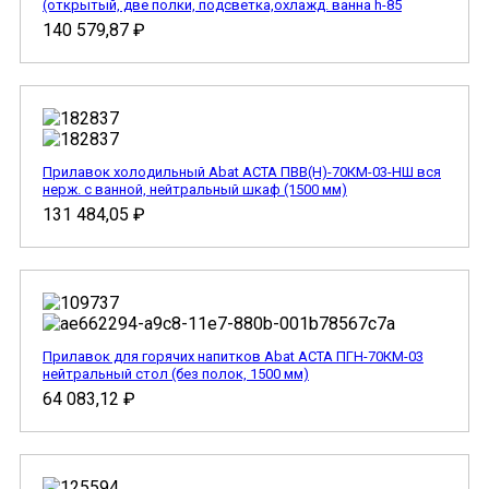
(открытый, две полки, подсветка,охлажд. ванна h-85
140 579,87
₽
Прилавок холодильный Abat АСТА ПВВ(Н)-70КМ-03-НШ вся
нерж. с ванной, нейтральный шкаф (1500 мм)
131 484,05
₽
Прилавок для горячих напитков Abat АСТА ПГН-70КМ-03
нейтральный стол (без полок, 1500 мм)
64 083,12
₽