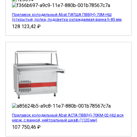
Прилавок холодильный Abat ПАТША ПВВ(Н)-70М-НШ
(открытый, полка, подсветка охлаждаемая ванна h-85 мм,
128 123,42
₽
Прилавок холодильный Abat АСТА ПВВ(Н)-70КМ-02-НШ вся
нерж. с ванной, нейтральный шкаф (1120 мм)
107 750,46
₽