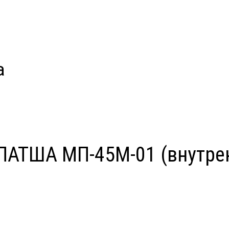
а
ПАТША МП-45М-01 (внутрен.