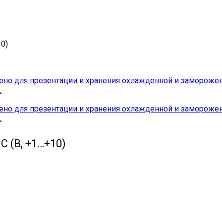
0)
 (В, +1…+10)