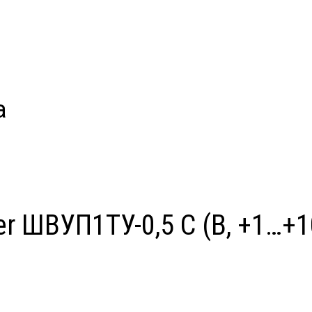
а
r ШВУП1ТУ-0,5 С (В, +1…+1