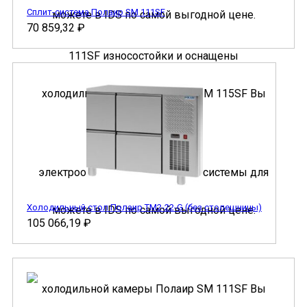
Сплит-система Полаир SM 111SF
70 859,32
₽
Холодильный стол Полаир TM2-22-G (без столешницы)
105 066,19
₽