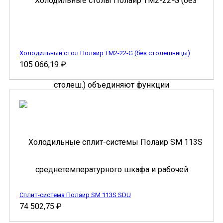
Холодильный стол Полаир TM2-22-G (без столешницы)
105 066,19
₽
Сплит-система Полаир SM 113S SDU
74 502,75
₽