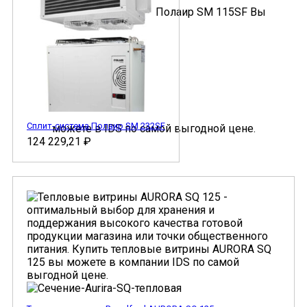
Сплит-система Полаир SM 232SF
124 229,21
₽