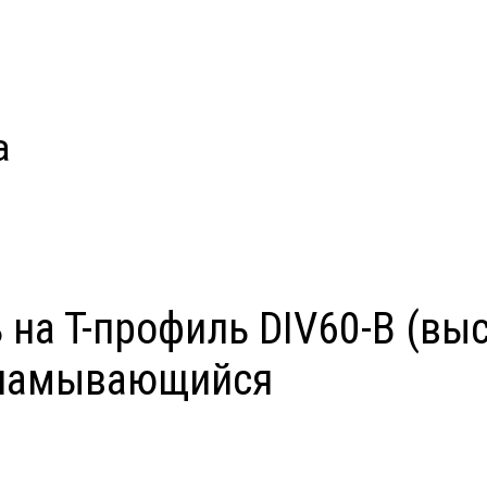
а
на Т-профиль DIV60-B (вы
обламывающийся