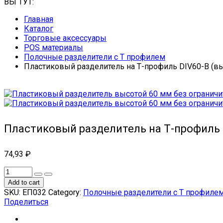
ВЫ ТУТ:
Главная
Каталог
Торговые аксессуары
POS материалы
Полочные разделители с Т профилем
Пластиковый разделитель на Т-профиль DIV60-B (в
Пластиковый разделитель на Т-профиль 
74,93
₽
Add to cart
SKU:
ЕП032
Category:
Полочные разделители с Т профиле
Поделиться