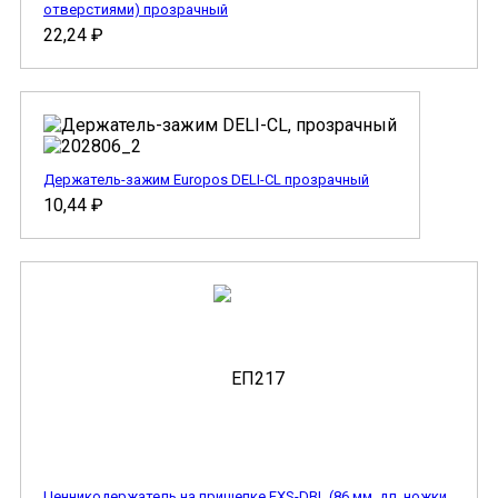
отверстиями) прозрачный
22,24
₽
Держатель-зажим Europos DELI-CL прозрачный
10,44
₽
Ценникодержатель на прищепке FXS-DBL (86 мм, дл. ножки