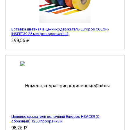
Вставка цветная в ценникодержатель Europos COLOR-
INSERT39 25 метров оранжевый
399,56
₽
Ценникодержатель полочный Europos HSAC39 (С-
образный) 1250 прозрачный
98,25
₽