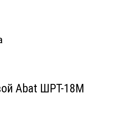
а
вой Abat ШРТ-18М