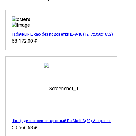
Табачный шкаф без подсветки Ш-9-18 (1217х350х1852)
68 172,00
₽
Шкаф-диспенсер сигаретный Be Shelf S(80) Антрацит
50 666,68
₽