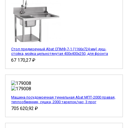
Стол предмоечный Abat СПМФ-7-1 (1166х724 мм) душ-
стойка, мойка цельнотянутая 400х400х250, для фронта
67 170,27
₽
Машина посудомоечная туннельная Abat МПТ-2000 правая,
теплообменник, сушка, 2000 тарелок/час, 3 прог
705 620,92
₽