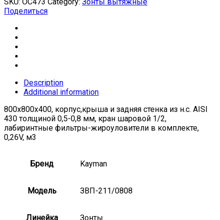
SKU:
ОС473
Category:
Зонты вытяжные
Поделиться
Description
Additional information
800х800х400, корпус,крыша и задняя стенка из н.с. AISI
430 толщиной 0,5-0,8 мм, кран шаровой 1/2,
лабиринтные фильтры-жироуловители в комплекте,
0,26V, м3
Бренд
Kayman
Модель
ЗВП-211/0808
Линейка
Зонты