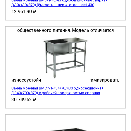
Ванна моечная ВМС/1-43/43 односекционная сварная
(430х430х870) (ёмкость — нерж. сталь. aisi 430
12 961,90
₽
Ванна моечная ВМСР/1-134/70/430 односекционная
(1340х700х870) с рабочей поверхностью сварная
30 749,62
₽