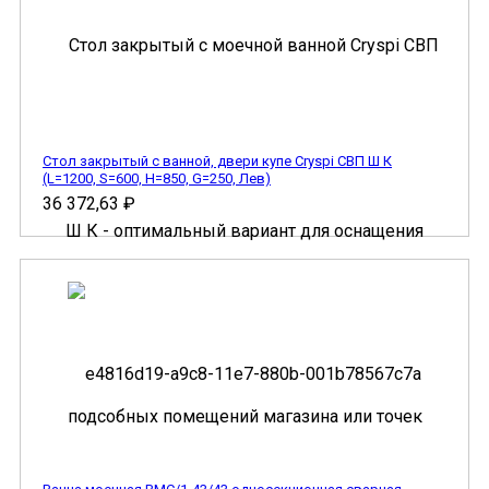
Стол закрытый с ванной, двери купе Cryspi СВП Ш К
(L=1200, S=600, H=850, G=250, Лев)
36 372,63
₽