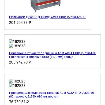
ПРИЛАВОК Д/ХОЛОД. БЛЮД АСТА ПВВ(Н)-70КМ-С-НШ
201 904,33
₽
Прилавок-витрина холодильный Abat АСТА ПВВ(Н)-70КМ-С-
НШ вся нерж. плоский стол (1120 мм) кашир
205 942,70
₽
Прилавок для подогрева тарелок Abat АСТА ПТЭ-70КМ-80
(80 тарелок, 2х240, 630 мм, нерж.)
76 750,51
₽