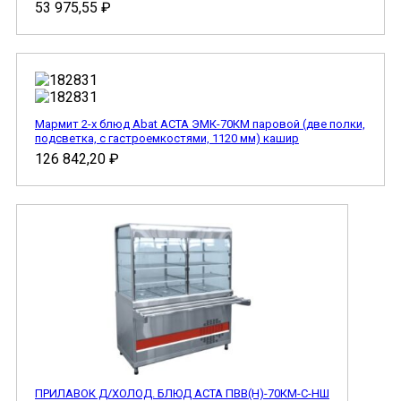
53 975,55
₽
Мармит 2-х блюд Abat АСТА ЭМК-70КМ паровой (две полки,
подсветка, с гастроемкостями, 1120 мм) кашир
126 842,20
₽
ПРИЛАВОК Д/ХОЛОД. БЛЮД АСТА ПВВ(Н)-70КМ-С-НШ