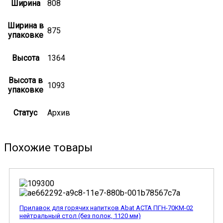
Ширина
808
Ширина в
875
упаковке
Высота
1364
Высота в
1093
упаковке
Статус
Архив
Похожие товары
Прилавок для горячих напитков Abat АСТА ПГН-70КМ-02
нейтральный стол (без полок, 1120 мм)