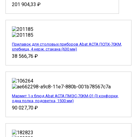
201 904,33
₽
Прилавок для столовых приборов Abat АСТА ПСПХ-70КМ,
хлебница, 4 нерж. стакана (630 мм)
38 566,76
₽
Мармит 1-х блюд Abat АСТА ПМЭС-70КМ-01 (3 конфорки,
одна полка, подсветка, 1500 мм)
90 027,70
₽