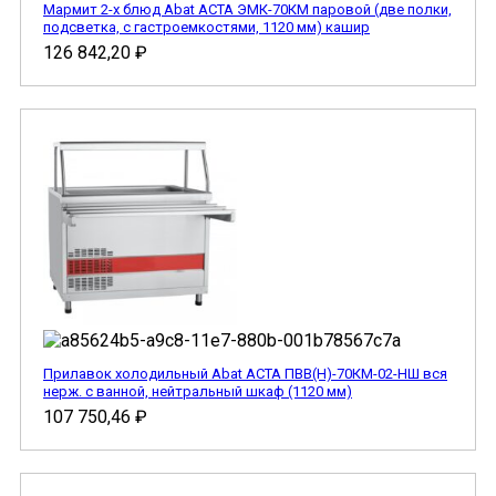
Мармит 2-х блюд Abat АСТА ЭМК-70КМ паровой (две полки,
подсветка, с гастроемкостями, 1120 мм) кашир
126 842,20
₽
Прилавок холодильный Abat АСТА ПВВ(Н)-70КМ-02-НШ вся
нерж. с ванной, нейтральный шкаф (1120 мм)
107 750,46
₽