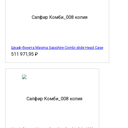
Шкаф-бонета Magma Sapphire Combi slide Head Case
511 971,95
₽