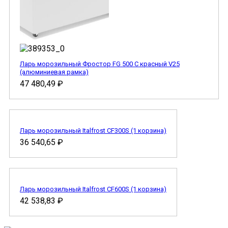
Ларь морозильный Фростор FG 500 C красный V25
(алюминиевая рамка)
47 480,49
₽
Ларь морозильный Italfrost CF300S (1 корзина)
36 540,65
₽
Ларь морозильный Italfrost CF600S (1 корзина)
42 538,83
₽