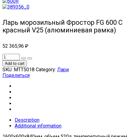
Ларь морозильный Фростор FG 600 С
красный V25 (алюминиевая рамка)
52 365,96
₽
Add to cart
SKU:
МТТ5018
Category:
Лари
Поделиться
Description
Additional information
1600х600х840мм, объем 520л, темперетурный режим