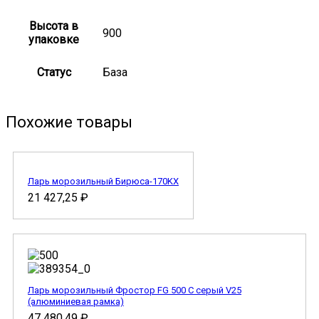
Высота в
900
упаковке
Статус
База
Похожие товары
Ларь морозильный Бирюса-170KX
21 427,25
₽
Ларь морозильный Фростор FG 500 C серый V25
(алюминиевая рамка)
47 480,49
₽