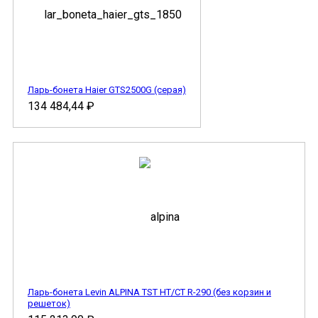
Ларь-бонета Haier GTS2500G (серая)
134 484,44
₽
Ларь-бонета Levin ALPINA TST НТ/СТ R-290 (без корзин и
решеток)