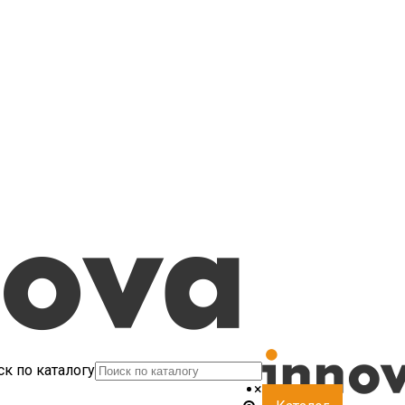
к по каталогу
×