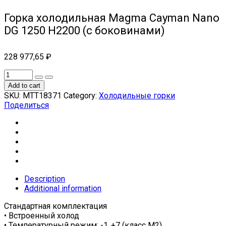
Горка холодильная Magma Cayman Nano
DG 1250 H2200 (с боковинами)
228 977,65
₽
Add to cart
SKU:
МТТ18371
Category:
Холодильные горки
Поделиться
Description
Additional information
Стандартная комплектация
• Встроенный холод
• Температурный режим: -1..+7 (класс М2)