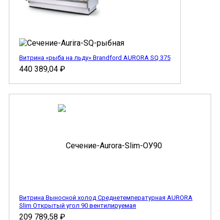
Витрина «рыба на льду» Brandford AURORA SQ 375
440 389,04
₽
Витрина Выносной холод Cреднетемпературная AURORA
Slim Открытый угол 90 вентилируемая
209 789,58
₽